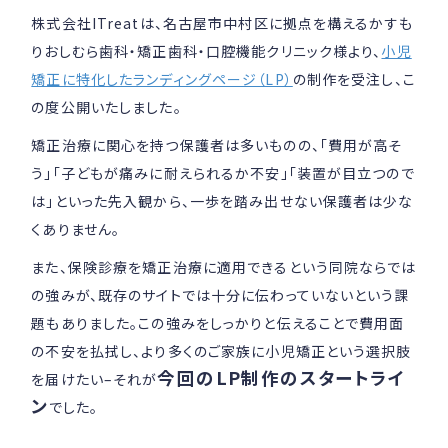
株式会社ITreatは、名古屋市中村区に拠点を構えるかすも
りおしむら歯科・矯正歯科・口腔機能クリニック様より、
小児
矯正に特化したランディングページ（LP）
の制作を受注し、こ
の度公開いたしました。
矯正治療に関心を持つ保護者は多いものの、「費用が高そ
う」「子どもが痛みに耐えられるか不安」「装置が目立つので
は」といった先入観から、一歩を踏み出せない保護者は少な
くありません。
また、保険診療を矯正治療に適用できるという同院ならでは
の強みが、既存のサイトでは十分に伝わっていないという課
題もありました。この強みをしっかりと伝えることで費用面
の不安を払拭し、より多くのご家族に小児矯正という選択肢
今回のLP制作のスタートライ
を届けたい–それが
ン
でした。