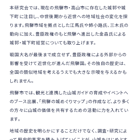
本研究会では、現在の飛騨市・高山市に存在した城郭や城
下町に注目し、中世後期から近世への地域社会の変化を探
ります。飛騨市域を拠点とした江馬氏や姉小路氏、三木氏の
動向に加え、豊臣政権のもと飛騨へ進出した金森氏による
城郭・城下町経営についても取り上げます。
戦国大名が最後まで成立せず、豊臣政権による外部からの
影響を受けて近世化が進んだ飛騨国。その独自の歴史は、
全国の類似地域を考えるうえでも大きな示唆を与えるかも
しれません。
飛騨市では、観光と連携した山城ガイドの育成やイベントへ
のブース出展、「飛騨の城めぐりマップ」の作成など、より多く
の方々に山城の価値を共有するための活動に力を入れてい
ます。
地域の歴史を明らかにすることだけでなく、調査・研究によ
って歴史的事実を積み上げていくことが、山城をはじめとす