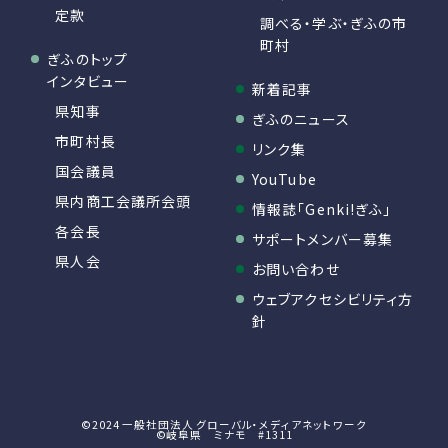
定款
調べる・学ぶ・ぎふの市
町村
ぎふのトップ
インタビュー
新着記事
県知事
ぎふのニュース
市町村長
リンク集
国会議員
YouTube
県内商工会議所会頭
情報誌「Genki!ぎふ」
各会長
サポートメンバー募集
県人会
お問い合わせ
ウェブアクセシビリティ方
針
©2024 一般社団法人 グローバル・メディアネットワーク
©岐阜県 ミナモ #1311