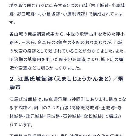
地を取り囲む山々に点在する５つの山城（古川城跡・小島城
跡・野口城跡・向小島城跡・小鷹利城跡）で構成されていま
す。
各山城の発掘調査成果から、中世の飛騨古川を治めた姉小
路氏、三木氏、金森氏の3領主の支配の移り変わりが、山城
の改変の痕跡として残されていることが分かりました。また、
明治期の地籍図を用いた歴史地理調査により、城下町の構
造や変遷なども明らかになりました。
２. 江馬氏城館跡（えましじょうかんあと）／飛
騨市
江馬氏城館跡は、岐阜県飛騨市神岡町にあります。拠点とな
る下館跡と、周囲の７つの山城（高原諏訪城跡・土城跡・寺
林城跡・政元城跡・洞城跡・石神城跡・傘松城跡）で構成さ
れています。
下館跡の発掘調査により、室町時代の中央の文化の伝播を