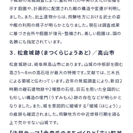
示す庭園や、計画的に配置された館の構造や変遷が判明し
ました。また、出土遺物からは、飛騨地方における武士の姿
や館の利用の様子が明らかとなりました。現在は調査成果
に基づき会所や庭園が復元・整備され、美しい庭園は、国の
名勝にも指定されています。
３. 松倉城跡（まつくらじょうあと）／高山市
松倉城跡は、岐阜県高山市にあります。山城の中枢部を囲む
高さ5～8mの高石垣が最大の特徴です。文献では、三木氏
による築城と伝わっています。近年の発掘調査により、新旧2
時期の礎石建物跡や2種類の石垣、巨石を用いた全国的に
も珍しい構造の埋門（うずみもん）跡の存在などが明らかと
なりました。また、城を意図的に破壊する「破城（はじょう）」
の痕跡も確認されました。飛騨地方の中近世移行期を語る
上で欠かせない山城です。
【注目テーマ】金森氏のまちづくりと「古い町並