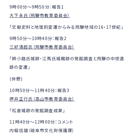
9時00分～9時50分：報告1
大下永氏（飛騨市教育委員会）
「文献史料と地理的変遷からみる飛騨地域の16・17世紀」
9時50分～10時40分：報告2
三好清超氏（飛騨市教育委員会）
「姉小路氏城跡・江馬氏城館跡の発掘調査と飛騨の中世遺
跡の変遷」
(休憩)
10時50分～11時40分：報告3
押井正行氏（高山市教育委員会）
「松倉城跡の発掘調査成果」
11時40分～12時00分：コメント
内堀信雄（岐阜市文化財保護課）