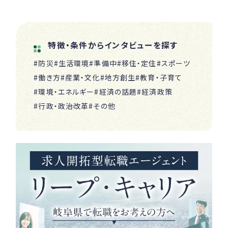
特徴・条件からインタビューを探す
#防災
#生活環境
#準備中
#移住・定住
#スポーツ
#働き方
#産業・文化
#地方創生
#教育・子育て
#環境・エネルギー
#経済の話題
#経済政策
#行政・政治改革
#その他