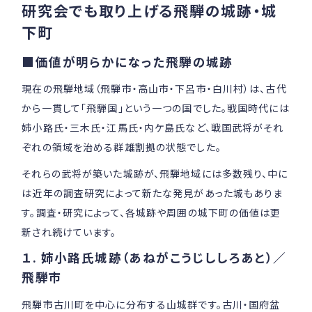
研究会でも取り上げる飛騨の城跡・城
下町
■価値が明らかになった飛騨の城跡
現在の飛騨地域（飛騨市・高山市・下呂市・白川村）は、古代
から一貫して「飛騨国」という一つの国でした。戦国時代には
姉小路氏・三木氏・江馬氏・内ケ島氏など、戦国武将がそれ
ぞれの領域を治める群雄割拠の状態でした。
それらの武将が築いた城跡が、飛騨地域には多数残り、中に
は近年の調査研究によって新たな発見があった城もありま
す。調査・研究によって、各城跡や周囲の城下町の価値は更
新され続けています。
１. 姉小路氏城跡（あねがこうじししろあと）／
飛騨市
飛騨市古川町を中心に分布する山城群です。古川・国府盆