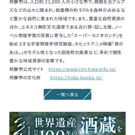
飛騨市は、人口約 21,000 人の小さな市で、周囲を北アルプ
スなどの山々に囲まれ、総面積の約 93％を森林が占めるな
ど豊かな自然に恵まれた地域です。また、豊富な自然資源の
ほか、ユネスコ無形文化遺産である古川祭・起し太鼓、ノー
ベル物理学賞の受賞に寄与した「スーパーカミオカンデ」を
始めとする宇宙物理学研究施設、大ヒットアニメ映画「君の
名は。」のモデル地となった田舎町の風景など、多彩で個性
豊かな地域資源の宝庫です。
飛騨市公式サイト
https://www.city.hida.gifu.jp/
飛騨市の文化財
https://hida-bunka.jp/
一覧へ戻る