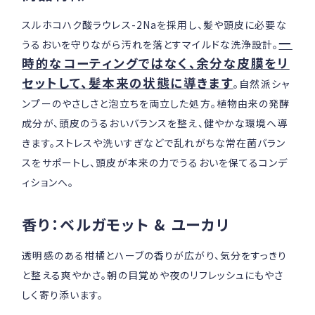
スルホコハク酸ラウレス-2Naを採用し、髪や頭皮に必要な
一
うるおいを守りながら汚れを落とすマイルドな洗浄設計。
時的なコーティングではなく、余分な皮膜をリ
セットして、髪本来の状態に導きます
。自然派シャ
ンプーのやさしさと泡立ちを両立した処方。植物由来の発酵
成分が、頭皮のうるおいバランスを整え、健やかな環境へ導
きます。ストレスや洗いすぎなどで乱れがちな常在菌バラン
スをサポートし、頭皮が本来の力でうるおいを保てるコンデ
ィションへ。
香り：ベルガモット & ユーカリ
透明感のある柑橘とハーブの香りが広がり、気分をすっきり
と整える爽やかさ。朝の目覚めや夜のリフレッシュにもやさ
しく寄り添います。