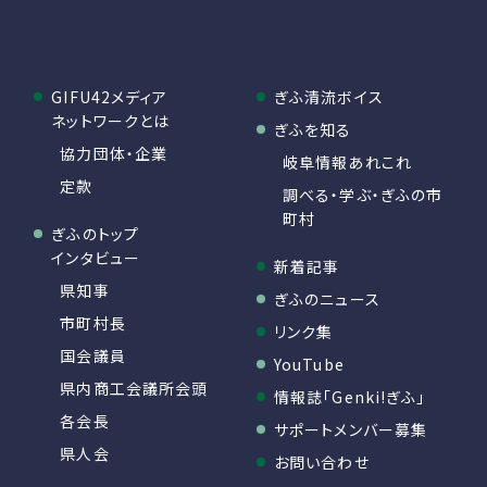
GIFU42メディア
ぎふ清流ボイス
ネットワークとは
ぎふを知る
協力団体・企業
岐阜情報あれこれ
定款
調べる・学ぶ・ぎふの市
町村
ぎふのトップ
インタビュー
新着記事
県知事
ぎふのニュース
市町村長
リンク集
国会議員
YouTube
県内商工会議所会頭
情報誌「Genki!ぎふ」
各会長
サポートメンバー募集
県人会
お問い合わせ