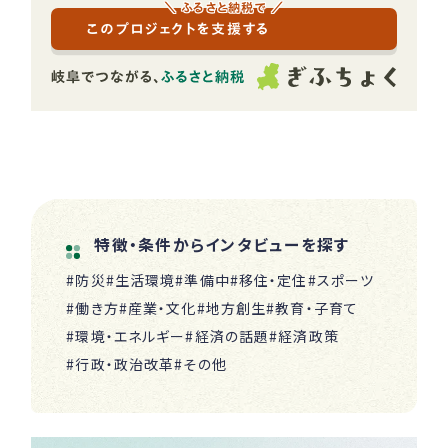
＼ ふるさと納税で ／
このプロジェクトを支援する
特徴・条件からインタビューを探す
#防災
#生活環境
#準備中
#移住・定住
#スポーツ
#働き方
#産業・文化
#地方創生
#教育・子育て
#環境・エネルギー
#経済の話題
#経済政策
#行政・政治改革
#その他