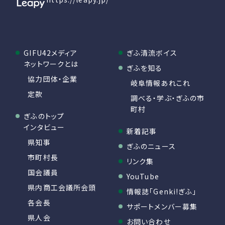
GIFU42メディア
ぎふ清流ボイス
ネットワークとは
ぎふを知る
協力団体・企業
岐阜情報あれこれ
定款
調べる・学ぶ・ぎふの市
町村
ぎふのトップ
インタビュー
新着記事
県知事
ぎふのニュース
市町村長
リンク集
国会議員
YouTube
県内商工会議所会頭
情報誌「Genki!ぎふ」
各会長
サポートメンバー募集
県人会
お問い合わせ