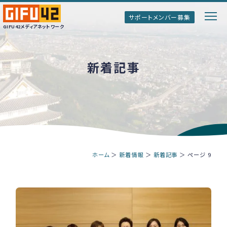
サポートメンバー募集
GIFU42メディアネットワーク
新着記事
GIFU42メディアネットワークとは
ぎふのトップインタビュー
ぎふ清流ボイス
ホーム
＞
新着情報
＞
新着記事
＞
ページ 9
情報誌「Genki!ぎふ」
サポートメンバー募集