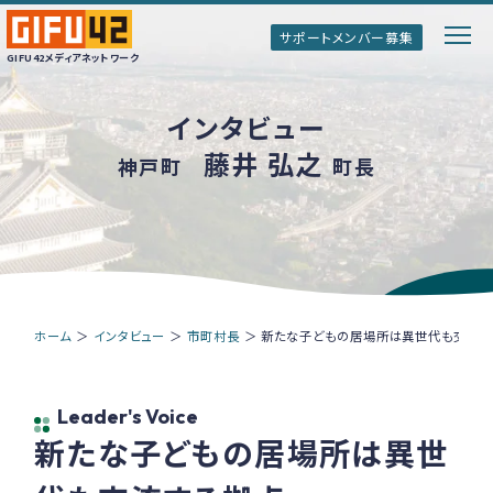
サポートメンバー募集
GIFU42メディアネットワーク
インタビュー
GIFU42メディアネットワークとは
藤井 弘之
神戸町
町長
ぎふのトップインタビュー
ぎふ清流ボイス
ホーム
＞
インタビュー
＞
市町村長
＞
新たな子どもの居場所は異世代も交流す
情報誌「Genki!ぎふ」
Leader's Voice
新たな子どもの居場所は異世
サポートメンバー募集