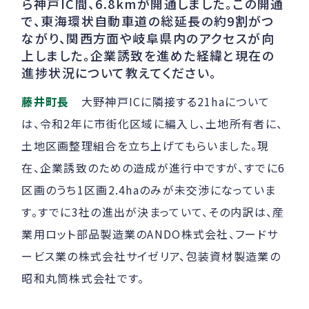
ら神戸IC間、6.8kmが開通しました。この開通
で、東海環状自動車道の総延長の約9割がつ
ながり、関西方面や岐阜県内のアクセスが向
上しました。企業誘致を進めた経緯と現在の
進捗状況について教えてください。
藤井町長
大野神戸ICに隣接する21haについて
は、令和2年に市街化区域に編入し、土地所有者に、
土地区画整理組合を立ち上げてもらいました。現
在、企業誘致のための造成が進行中ですが、すでに6
区画のうち1区画2.4haのみが未交渉になっていま
す。すでに3社の進出が決まっていて、その内訳は、産
業用ロット部品製造業のANDO株式会社、フードサ
ービス業の株式会社サイゼリア、包装資材製造業の
昭和丸筒株式会社です。