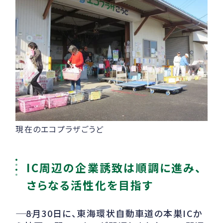
現在のエコプラザごうど
IC周辺の企業誘致は順調に進み、
さらなる活性化を目指す
――
8月30日に、東海環状自動車道の本巣ICか