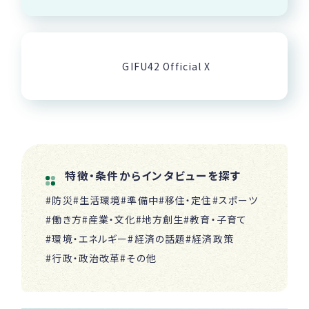
GIFU42 Official X
特徴・条件からインタビューを探す
#防災
#生活環境
#準備中
#移住・定住
#スポーツ
#働き方
#産業・文化
#地方創生
#教育・子育て
#環境・エネルギー
#経済の話題
#経済政策
#行政・政治改革
#その他