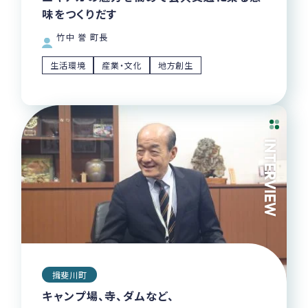
味をつくりだす
竹中 誉 町長
生活環境
産業・文化
地方創生
INTERVIEW
揖斐川町
キャンプ場、寺、ダムなど、