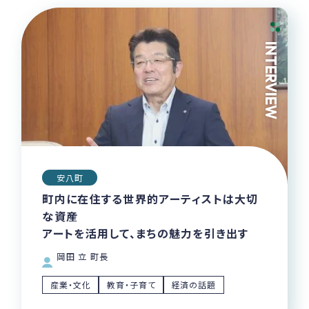
INTERVIEW
安八町
町内に在住する世界的アーティストは大切
な資産
アートを活用して、まちの魅力を引き出す
岡田 立 町長
産業・文化
教育・子育て
経済の話題