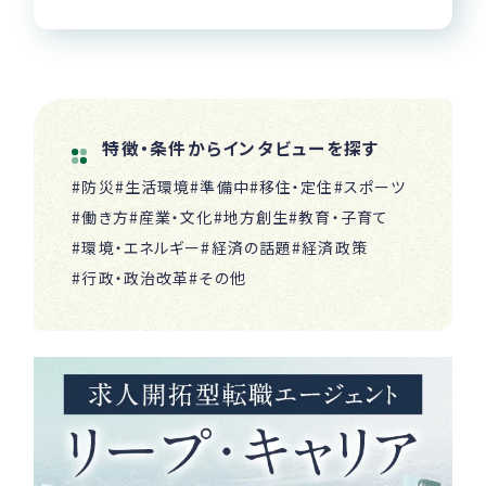
特徴・条件からインタビューを探す
#防災
#生活環境
#準備中
#移住・定住
#スポーツ
#働き方
#産業・文化
#地方創生
#教育・子育て
#環境・エネルギー
#経済の話題
#経済政策
#行政・政治改革
#その他