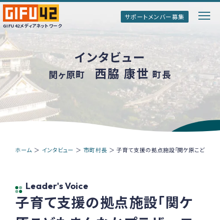
サポートメンバー募集
GIFU42メディアネットワーク
インタビュー
GIFU42メディアネットワークとは
西脇 康世
関ヶ原町
町長
ぎふのトップインタビュー
ぎふ清流ボイス
ホーム
＞
インタビュー
＞
市町村長
＞
子育て支援の拠点施設「関ケ原こどもまん
情報誌「Genki!ぎふ」
Leader's Voice
子育て支援の拠点施設「関ケ
サポートメンバー募集