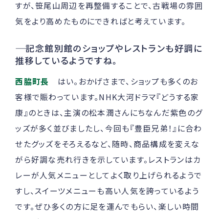
すが、笹尾山周辺を再整備することで、古戦場の雰囲
気をより高めたものにできればと考えています。
――
記念館別館のショップやレストランも好調に
推移しているようですね。
西脇町長
はい。おかげさまで、ショップも多くのお
客様で賑わっています。NHK大河ドラマ『どうする家
康』のときは、主演の松本潤さんにちなんだ紫色のグ
ッズが多く並びましたし、今回も『豊臣兄弟！』に合わ
せたグッズをそろえるなど、随時、商品構成を変えな
がら好調な売れ行きを示しています。レストランはカ
レーが人気メニューとしてよく取り上げられるようで
すし、スイーツメニューも高い人気を誇っているよう
です。ぜひ多くの方に足を運んでもらい、楽しい時間