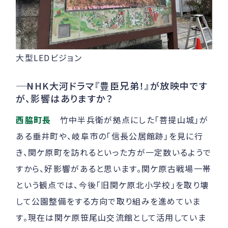
大型LEDビジョン
――
NHK大河ドラマ『豊臣兄弟！』が放映中です
が、影響はありますか？
西脇町長
竹中半兵衛が拠点にした「菩提山城」が
ある垂井町や、岐阜市の「信長公居館跡」を見に行
き、関ケ原町を訪れるといった方が一定数いるようで
すから、好影響があると思います。関ケ原古戦場一帯
という観点では、今後「旧関ケ原北小学校」を取り壊
して公園整備をする方向で取り組みを進めていま
す。現在は関ケ原笹尾山交流館として活用していま