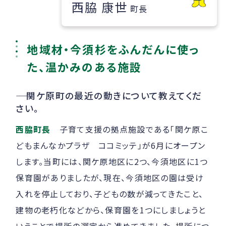
西脇 康世
町長
地域材・今須杉をふんだんに使っ
た、温かみのある施設
――
関ケ原町の最近の動きについて教えてくだ
さい。
西脇町長
子育て支援の拠点施設である「関ケ原こ
どもまんなかプラザ ココミッテ」が6月にオープン
します。当町には、関ケ原地区に2つ、今須地区に1つ
保育園がありましたが、現在、今須地区の園は受け
入れを停止しており、子どもの数が減ってきたこと、
建物の老朽化などから、保育園を1つにしましょうと