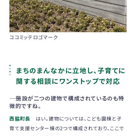
ココミッテロゴマーク
まちのまんなかに立地し、子育てに
関する相談にワンストップで対応
――
施設が二つの建物で構成されているのも特
徴的ですね。
西脇町長
はい。建物については、こども園棟と子
育て支援センター棟の2つで構成されており、ここで